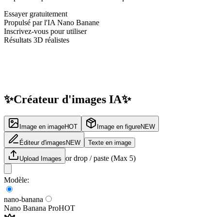
Essayer gratuitement
Propulsé par l'IA Nano Banane
Inscrivez-vous pour utiliser
Résultats 3D réalistes
✨
Créateur
d'images IA
✨
Image en image
HOT
Image en figure
NEW
Éditeur d'images
NEW
Texte en image
or drop / paste (Max
5
)
Upload Images
Modèle
:
nano-banana
Nano Banana Pro
HOT