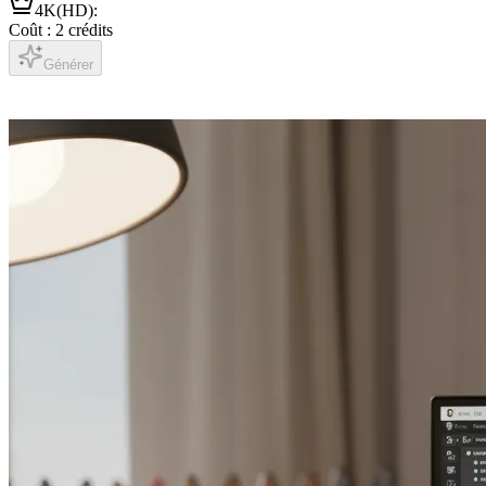
4K(HD)
:
Coût : 2 crédits
Générer