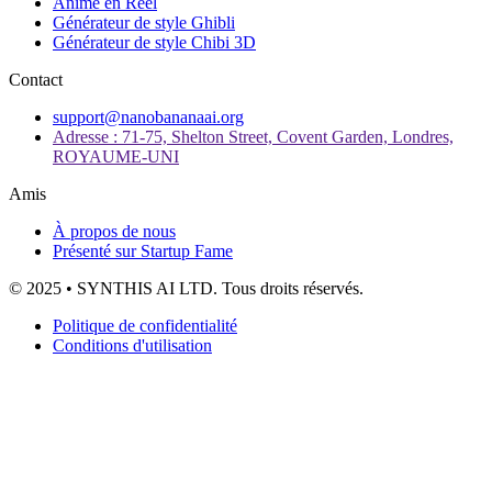
Anime en Réel
Générateur de style Ghibli
Générateur de style Chibi 3D
Contact
support@nanobananaai.org
Adresse : 71-75, Shelton Street, Covent Garden, Londres,
ROYAUME-UNI
Amis
À propos de nous
Présenté sur Startup Fame
© 2025 • SYNTHIS AI LTD. Tous droits réservés.
Politique de confidentialité
Conditions d'utilisation