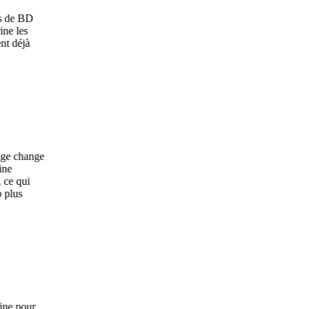
D
à
ange
i
ur