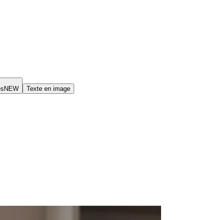
es
NEW
Texte en image