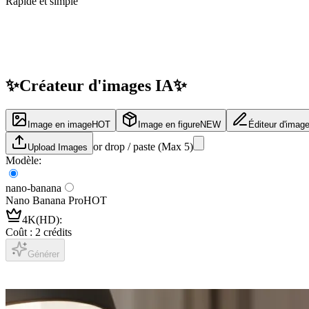
Rapide et simple
✨
Créateur
d'images IA
✨
Image en image
HOT
Image en figure
NEW
Éditeur d'imag
or drop / paste (Max
5
)
Upload Images
Modèle
:
nano-banana
Nano Banana Pro
HOT
4K(HD)
:
Coût : 2 crédits
Générer