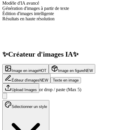
Modèle d'IA avancé
Génération d'images à partir de texte
Édition d'images intelligente
Résultats en haute résolution
✨
Créateur
d'images IA
✨
Image en image
HOT
Image en figure
NEW
Éditeur d'images
NEW
Texte en image
or drop / paste (Max
5
)
Upload Images
Sélectionner un style