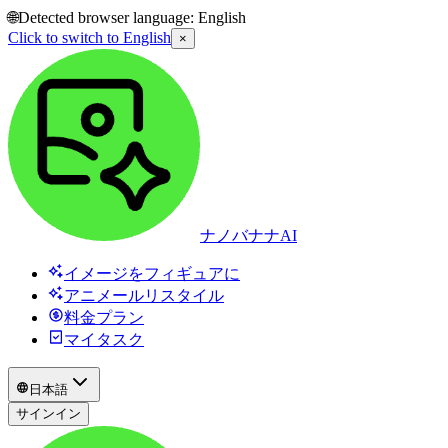
🌐
Detected browser language:
English
Click to switch to
English
×
ナノバナナAI
イメージをフィギュアに
アニメールリスタイル
料金プラン
マイタスク
日本語
サインイン