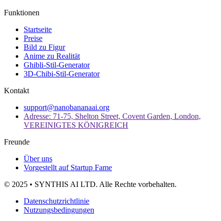
Funktionen
Startseite
Preise
Bild zu Figur
Anime zu Realität
Ghibli-Stil-Generator
3D-Chibi-Stil-Generator
Kontakt
support@nanobananaai.org
Adresse: 71-75, Shelton Street, Covent Garden, London,
VEREINIGTES KÖNIGREICH
Freunde
Über uns
Vorgestellt auf Startup Fame
© 2025 • SYNTHIS AI LTD. Alle Rechte vorbehalten.
Datenschutzrichtlinie
Nutzungsbedingungen